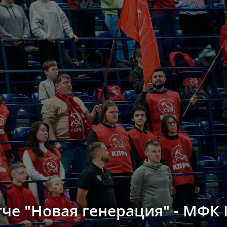
тче "Новая генерация" - МФК