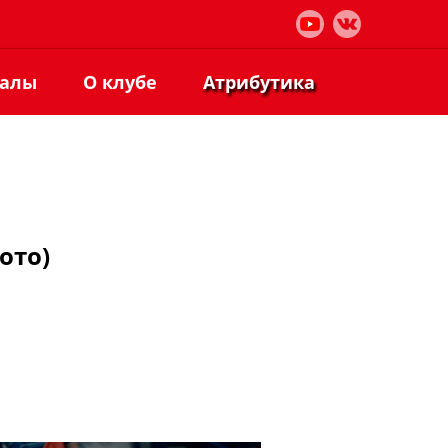
иалы
О клубе
Атрибутика
ото)