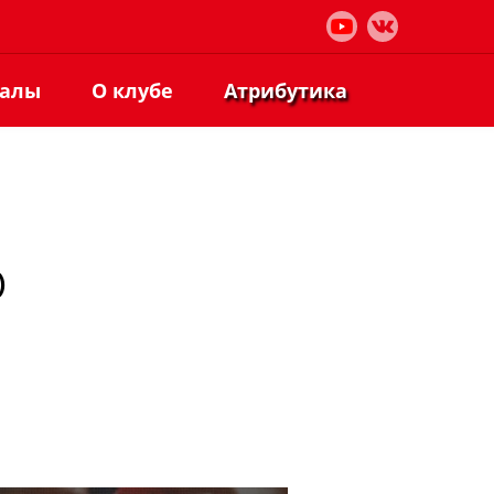
иалы
О клубе
Атрибутика
)