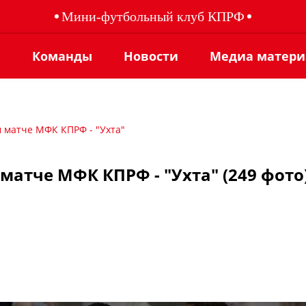
Мини-футбольный клуб КПРФ
ы
Команды
Новости
Медиа матер
м матче МФК КПРФ - "Ухта"
матче МФК КПРФ - "Ухта" (249 фото