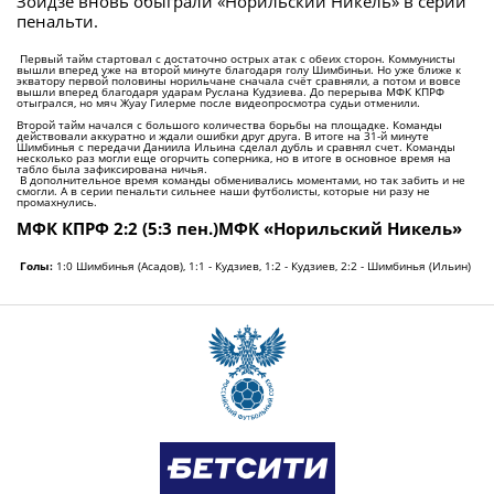
Зоидзе вновь обыграли «Норильский Никель» в серии
пенальти.
Первый тайм стартовал с достаточно острых атак с обеих сторон. Коммунисты
вышли вперед уже на второй минуте благодаря голу Шимбиньи. Но уже ближе к
экватору первой половины норильчане сначала счёт сравняли, а потом и вовсе
вышли вперед благодаря ударам Руслана Кудзиева. До перерыва МФК КПРФ
отыгрался, но мяч Жуау Гилерме после видеопросмотра судьи отменили.
Второй тайм начался с большого количества борьбы на площадке. Команды
действовали аккуратно и ждали ошибки друг друга. В итоге на 31-й минуте
Шимбинья с передачи Даниила Ильина сделал дубль и сравнял счет. Команды
несколько раз могли еще огорчить соперника, но в итоге в основное время на
табло была зафиксирована ничья.
В дополнительное время команды обменивались моментами, но так забить и не
смогли. А в серии пенальти сильнее наши футболисты, которые ни разу не
промахнулись.
МФК КПРФ 2:2 (5:3 пен.)МФК «Норильский Никель»
Голы:
1:0 Шимбинья (Асадов), 1:1 - Кудзиев, 1:2 - Кудзиев, 2:2 - Шимбинья (Ильин)