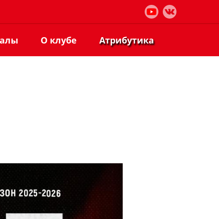
иалы
О клубе
Атрибутика