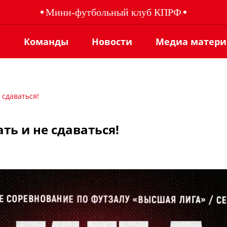
Мини-футбольный клуб КПРФ
ы
Команды
Новости
Медиа матер
 сдаваться!
ать и не сдаваться!