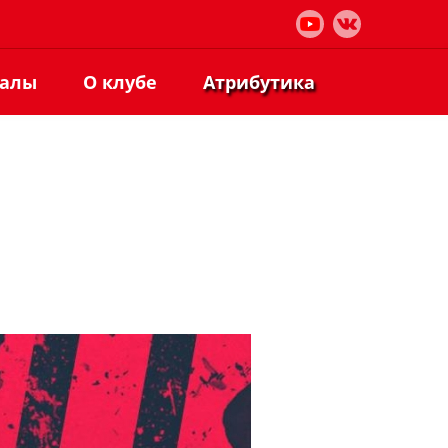
иалы
О клубе
Атрибутика