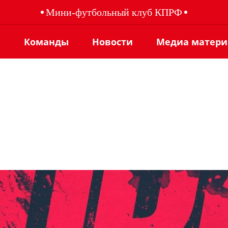
Мини-футбольный клуб КПРФ
ы
Команды
Новости
Медиа матер