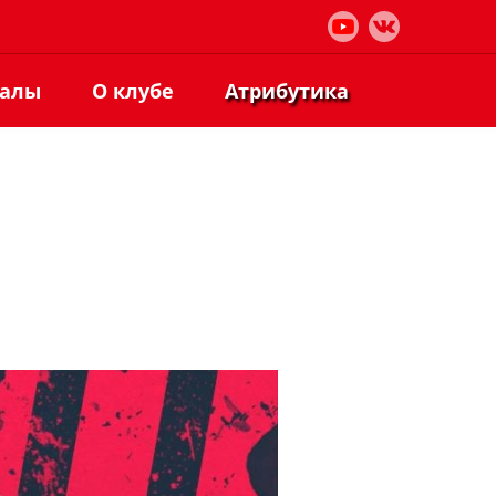
иалы
О клубе
Атрибутика