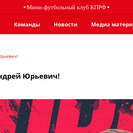
Мини-футбольный клуб КПРФ
ы
Команды
Новости
Медиа матер
Юрьевич!
ндрей Юрьевич!