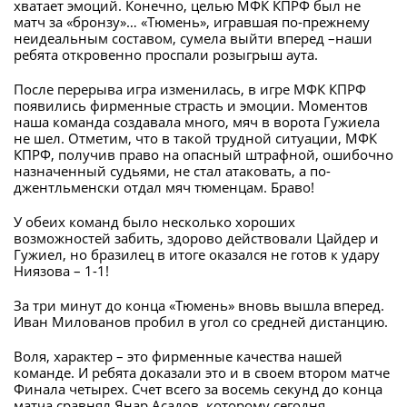
хватает эмоций. Конечно, целью МФК КПРФ был не
матч за «бронзу»… «Тюмень», игравшая по-прежнему
неидеальным составом, сумела выйти вперед –наши
ребята откровенно проспали розыгрыш аута.
После перерыва игра изменилась, в игре МФК КПРФ
появились фирменные страсть и эмоции. Моментов
наша команда создавала много, мяч в ворота Гужиела
не шел. Отметим, что в такой трудной ситуации, МФК
КПРФ, получив право на опасный штрафной, ошибочно
назначенный судьями, не стал атаковать, а по-
джентльменски отдал мяч тюменцам. Браво!
У обеих команд было несколько хороших
возможностей забить, здорово действовали Цайдер и
Гужиел, но бразилец в итоге оказался не готов к удару
Ниязова – 1-1!
За три минут до конца «Тюмень» вновь вышла вперед.
Иван Милованов пробил в угол со средней дистанцию.
Воля, характер – это фирменные качества нашей
команде. И ребята доказали это и в своем втором матче
Финала четырех. Счет всего за восемь секунд до конца
матча сравнял Янар Асадов, которому сегодня