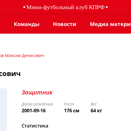
Мини-футбольный клуб КПРФ
ы
Команды
Новости
Медиа матер
ов Максим Денисович
сович
Защитник
Дата рождения
Рост
Вес
2001-09-16
176 см
64 кг
Статистика