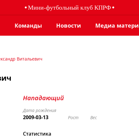
Мини-футбольный клуб КПРФ
ы
Команды
Новости
Медиа матер
ександр Витальевич
вич
Нападающий
Дата рождения
2009-03-13
Рост
Вес
Статистика