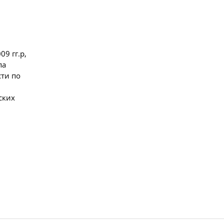
9 гг.р,
па
сти по
ских