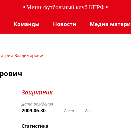
Мини-футбольный клуб КПРФ
ы
Команды
Новости
Медиа матер
митрий Владимирович
ирович
Защитник
Дата рождения
2009-06-30
Рост
Вес
Статистика