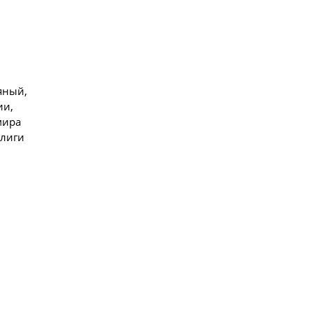
яный,
ии,
мира
 лиги