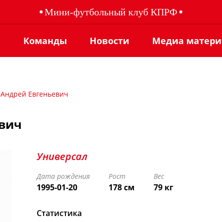
Мини-футбольный клуб КПРФ
ы
Команды
Новости
Медиа матер
 Андрей Евгеньевич
евич
Универсал
Дата рождения
Рост
Вес
1995-01-20
178 см
79 кг
Статистика