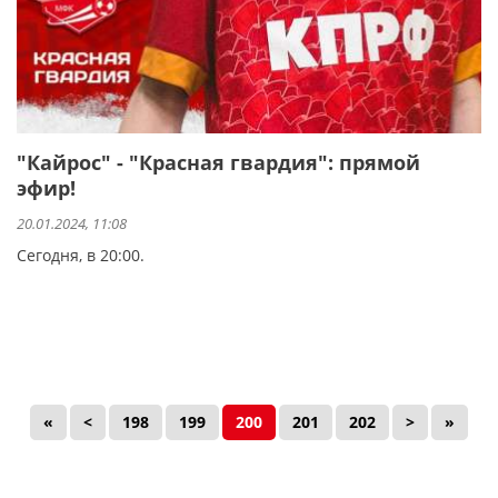
"Кайрос" - "Красная гвардия": прямой
эфир!
20.01.2024, 11:08
Сегодня, в 20:00.
«
<
198
199
200
201
202
>
»