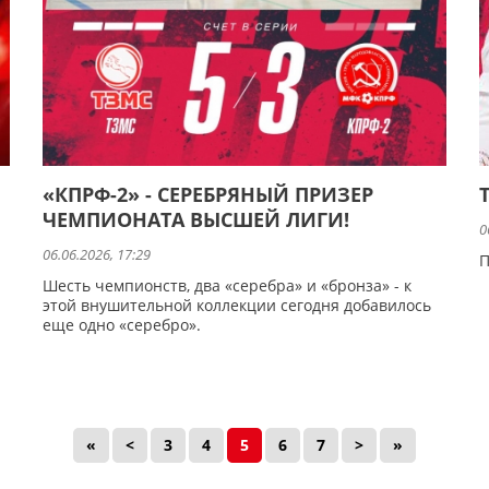
«КПРФ-2» - СЕРЕБРЯНЫЙ ПРИЗЕР
ЧЕМПИОНАТА ВЫСШЕЙ ЛИГИ!
0
06.06.2026, 17:29
П
Шесть чемпионств, два «серебра» и «бронза» - к
этой внушительной коллекции сегодня добавилось
еще одно «серебро».
«
<
3
4
5
6
7
>
»