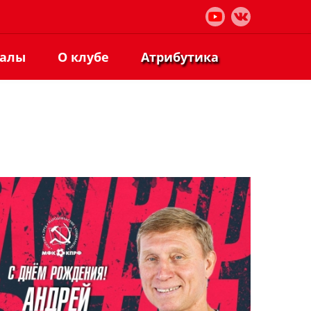
иалы
О клубе
Атрибутика