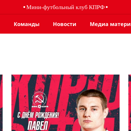
Мини-футбольный клуб КПРФ
ы
Команды
Новости
Медиа матер