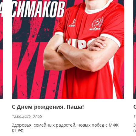
С Днем рождения, Паша!
12.06.2026, 07:55
1
Здоровья, семейных радостей, новых побед с МФК
З
КПРФ!
п