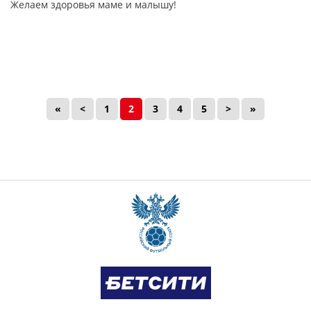
Желаем здоровья маме и малышу!
«
<
1
2
3
4
5
>
»